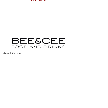
Head Office :
Torfheidedreef 8
2970 Schilde
Belgium
VAT BE0816.984.082
© Bee&Cee Food and Drinks BV 2026
Visiting address:
Brechtsebaan 913
Zwanheide 3.3